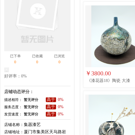
已下单
已收藏
已浏览
0
0
0
￥3800.00
好评率：0%
《漆花器18》陶瓷 大漆
店铺动态评分：
高于
0%
描述相符：
暂无评分
高于
0%
服务态度：
暂无评分
高于
0%
发货速度：
暂无评分
店铺名称：
集器漆艺
店铺地址：
厦门市集美区天马路岩