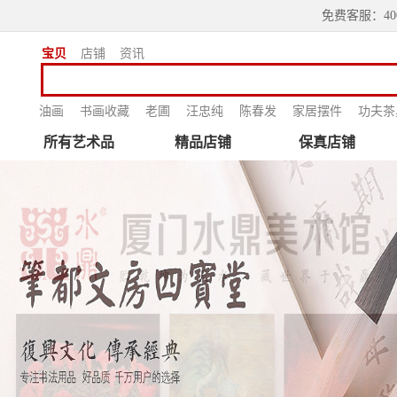
免费客服：4000
宝贝
店铺
资讯
油画
书画收藏
老圃
汪忠纯
陈春发
家居摆件
功夫茶
所有艺术品
精品店铺
保真店铺