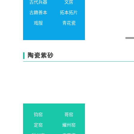
古代兵器
文房
古籍善本
拓本拓片
戏服
青花瓷
陶瓷紫砂
钧窑
哥窑
定窑
耀州窑