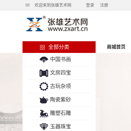
HI 欢迎来到张雄艺术网
登录
注册
全部分类
商城首页
中国书画
文房四宝
古玩杂项
陶瓷紫砂
雕塑石雕
玉器珠宝