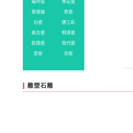
磁州窑
青花瓷
景德镇
青瓷
白瓷
唐三彩
高古瓷
明清瓷
民国瓷
现代瓷
官窑
汝窑
雕塑石雕