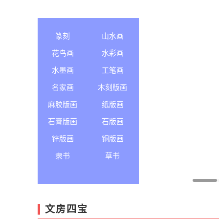
篆刻
山水画
花鸟画
水彩画
水墨画
工笔画
名家画
木刻版画
麻胶版画
纸版画
石膏版画
石版画
锌版画
铜版画
隶书
草书
文房四宝