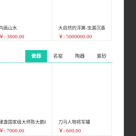
内画山水
大自然的浮屠-虫漏沉香
￥: 3800.00
￥: 5000000.00
瓷器
名窑
陶器
紫砂
建盏国家级大师陈大鹏红鹧鸪斑茶盏10.5CM
刀马人物将军罐
￥: 7000.00
￥: 600.00