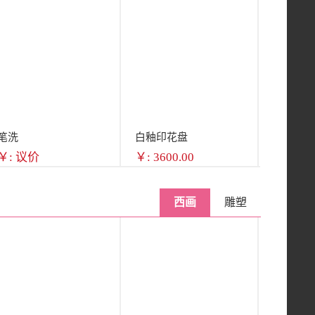
笔洗
白釉印花盘
￥: 议价
￥: 3600.00
西画
雕塑