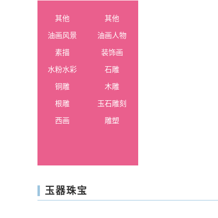
其他
其他
油画风景
油画人物
素描
装饰画
水粉水彩
石雕
铜雕
木雕
根雕
玉石雕刻
西画
雕塑
玉器珠宝