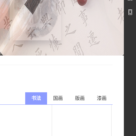
书法
国画
版画
漆画