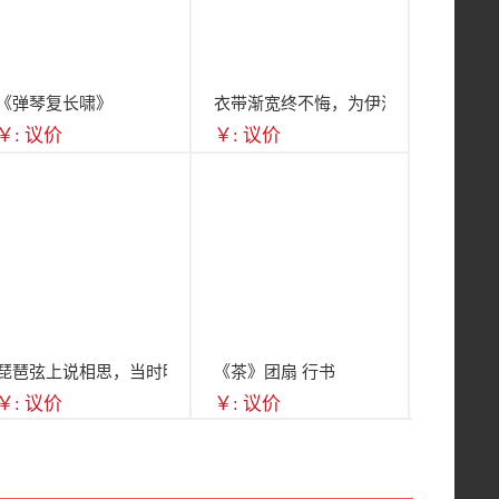
《弹琴复长啸》
衣带渐宽终不悔，为伊消得人憔悴
￥: 议价
￥: 议价
琵琶弦上说相思，当时明月在，曾照彩云归
《茶》团扇 行书
￥: 议价
￥: 议价
笔
墨
纸
砚