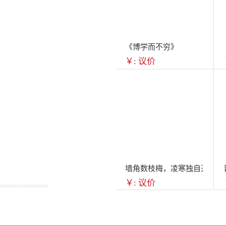
《博学而不穷》
￥: 议价
墙角数枝梅，凌寒独自开
￥: 议价