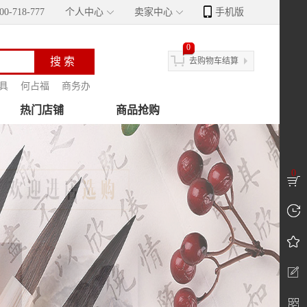
-718-777
个人中心
卖家中心
手机版
0
去购物车结算
具
何占福
商务办公
胡桂英
高政美
风水摆件
邓发宗
薛书
热门店铺
商品抢购
0