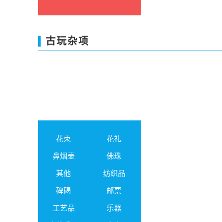
古玩杂项
花束
花礼
鼻烟壶
佛珠
其他
纺织品
碑碣
邮票
工艺品
乐器