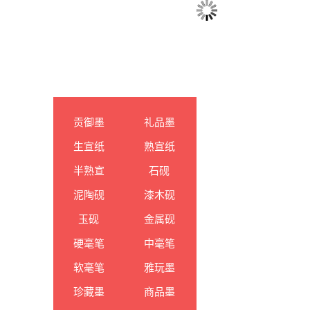
贡御墨
礼品墨
生宣纸
熟宣纸
半熟宣
石砚
泥陶砚
漆木砚
玉砚
金属砚
硬毫笔
中毫笔
软毫笔
雅玩墨
珍藏墨
商品墨