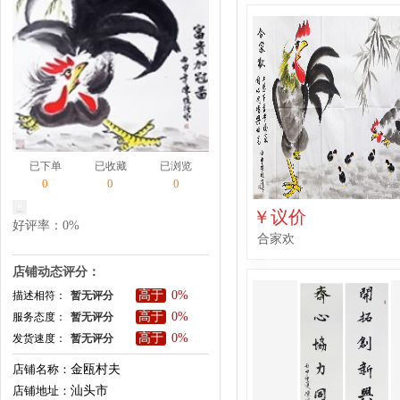
已下单
已收藏
已浏览
0
0
0
￥议价
好评率：0%
合家欢
店铺动态评分：
高于
0%
描述相符：
暂无评分
高于
0%
服务态度：
暂无评分
高于
0%
发货速度：
暂无评分
店铺名称：
金瓯村夫
店铺地址：
汕头市