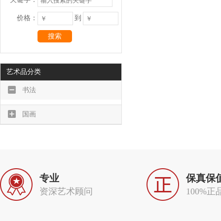
价格：
到
搜索
艺术品分类
书法
国画
专业
保真保
资深艺术顾问
100%正