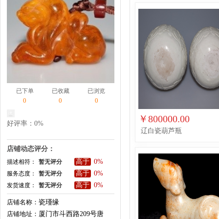
已下单
已收藏
已浏览
0
0
0
￥800000.00
好评率：0%
辽白瓷葫芦瓶
店铺动态评分：
高于
0%
描述相符：
暂无评分
高于
0%
服务态度：
暂无评分
高于
0%
发货速度：
暂无评分
店铺名称：
瓷瑾缘
店铺地址：
厦门市斗西路209号唐