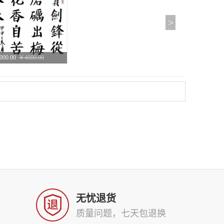
>
000.00
￥4000.00
宝剑锋从磨砺出 梅花香自苦寒来
价
议价
-
无忧退货
质量问题，七天包退换
价
议价