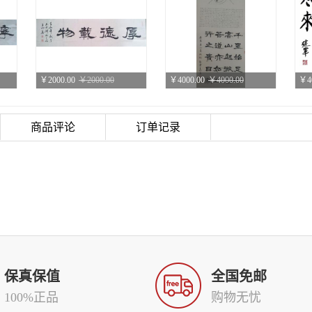
￥2000.00
￥2000.00
￥4000.00
￥4000.00
￥4
厚德载物
王明善书法作品
商品评论
订单记录
￥400.00
￥400.00
议价
议价
议
《左宗堂。联句》
本真
书法
保真保值
全国免邮
100%正品
购物无忧
议价
议价
议价
议价
议