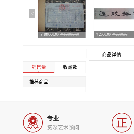
<
￥180000.00
￥180000.00
￥2000.00
￥2000.00
明拓《张猛龙清颂之碑》
宁静致远
商品详情
销售量
收藏数
推荐商品
议价
议价
议价
议价
书法 竖幅
李忱《瀑布联句》
专业
资深艺术顾问
议价
议价
议价
议价