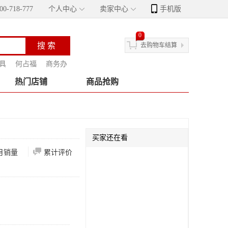
-718-777
个人中心
卖家中心
手机版
0
去购物车结算
具
何占福
商务办公
胡桂英
高政美
风水摆件
邓发宗
薛书
热门店铺
商品抢购
买家还在看
月销量
累计评价