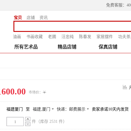
免费客服：4000
宝贝
店铺
资讯
油画
书画收藏
老圃
汪忠纯
陈春发
家居摆件
功夫茶
所有艺术品
精品店铺
保真店铺
1600.00
市场价：
￥
福建厦门
至
福建,厦门
快递：邮费展示
卖家承诺10天内发货
件
（库存
2531
件）