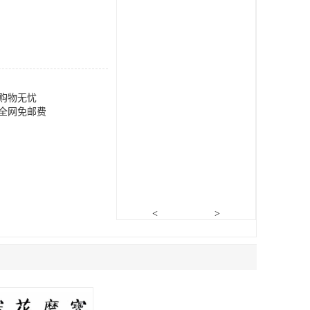
购物无忧
全网免邮费
<
>