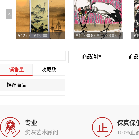
<
￥125.00
￥125.00
￥120000.00
￥120000.00
￥12
国画山水画 风水画 字画客厅装饰画 已装裱
01仙岛归影 Cranes Returning Home
商品详情
商品
销售量
收藏数
推荐商品
￥200000.00
￥200000.00
议价
议价
议
朱法鹏抽象水墨
04仰喷三山雪，橫吞百川水 Incredible Fish
05
专业
保真保
资深艺术顾问
100%正
￥50000.00
￥50000.00
￥50000.00
￥50000.00
￥50