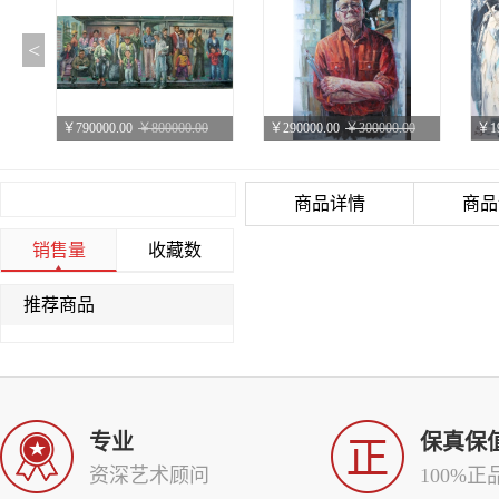
<
￥790000.00
￥800000.00
￥290000.00
￥300000.00
￥19
城市
刀画 《文化使者-米歇尔.金》
刀
商品详情
商品
销售量
收藏数
推荐商品
￥990000.00
￥1000000.00
￥58000.00
￥60000.00
￥40
刀画 《林肯》
刀画《贝多芬》
一
专业
保真保
资深艺术顾问
100%正
￥40000.00
￥40000.00
￥40000.00
￥40000.00
￥40