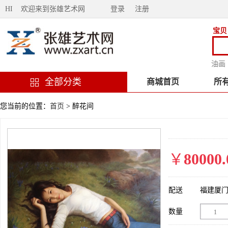
HI 欢迎来到张雄艺术网
登录
注册
宝贝
油画
全部分类
商城首页
所
您当前的位置：
首页
> 醉花间
￥
80000.
配送
福建厦
数量