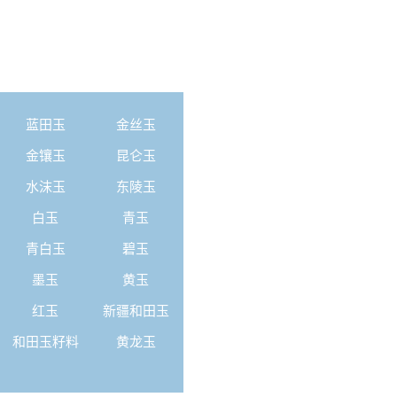
蓝田玉
金丝玉
金镶玉
昆仑玉
水沫玉
东陵玉
白玉
青玉
青白玉
碧玉
墨玉
黄玉
红玉
新疆和田玉
和田玉籽料
黄龙玉