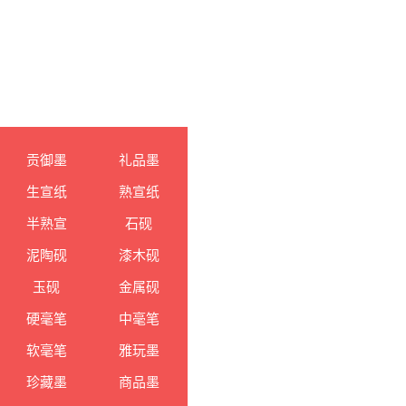
贡御墨
礼品墨
生宣纸
熟宣纸
半熟宣
石砚
泥陶砚
漆木砚
玉砚
金属砚
硬毫笔
中毫笔
软毫笔
雅玩墨
珍藏墨
商品墨