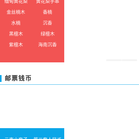
缅甸黄花梨
黄花梨手串
金丝楠木
香楠
水楠
沉香
黑檀木
绿檀木
紫檀木
海南沉香
邮票钱币