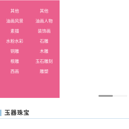
其他
其他
油画风景
油画人物
素描
装饰画
水粉水彩
石雕
铜雕
木雕
根雕
玉石雕刻
西画
雕塑
玉器珠宝