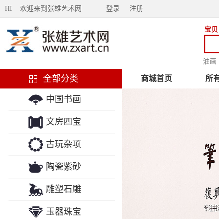
HI 欢迎来到张雄艺术网
登录
注册
宝贝
油画
全部分类
商城首页
所
中国书画
文房四宝
古玩杂项
陶瓷紫砂
雕塑石雕
玉器珠宝