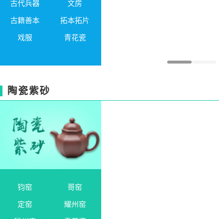
古代兵器
文房
古籍善本
拓本拓片
戏服
青花瓷
陶瓷紫砂
钧窑
哥窑
定窑
耀州窑