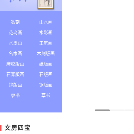
篆刻
山水画
花鸟画
水彩画
水墨画
工笔画
名家画
木刻版画
麻胶版画
纸版画
石膏版画
石版画
锌版画
铜版画
隶书
草书
文房四宝