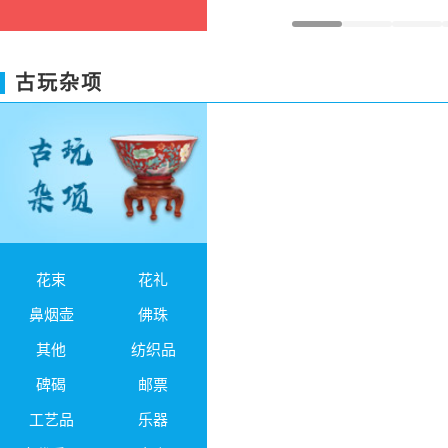
古玩杂项
花束
花礼
鼻烟壶
佛珠
其他
纺织品
碑碣
邮票
工艺品
乐器