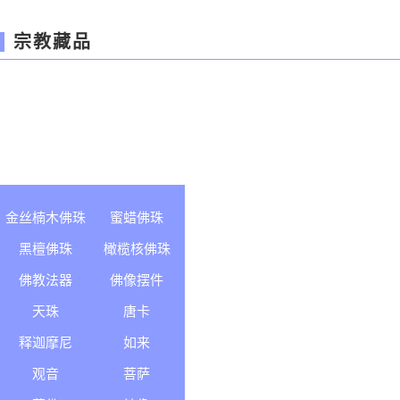
宗教藏品
金丝楠木佛珠
蜜蜡佛珠
黑檀佛珠
橄榄核佛珠
佛教法器
佛像摆件
天珠
唐卡
释迦摩尼
如来
观音
菩萨