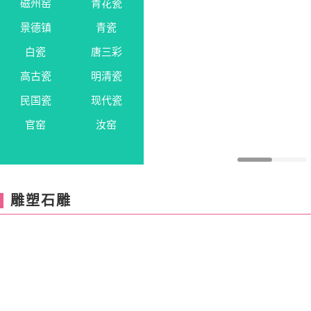
磁州窑
青花瓷
景德镇
青瓷
白瓷
唐三彩
高古瓷
明清瓷
民国瓷
现代瓷
官窑
汝窑
雕塑石雕